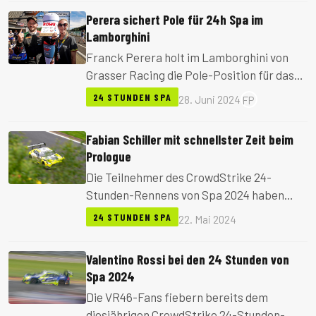
weitere Porsche-Teams landeten
Perera sichert Pole für 24h Spa im
außerhalb der Top 15.
Lamborghini
Franck Perera holt im Lamborghini von
Grasser Racing die Pole-Position für das
100-jährige Jubiläum der 24 Stunden von
24 STUNDEN SPA
28. Juni 2024
FP
Spa. Zweiter wurde Lucas Auer im
Mercedes-AMG.
Fabian Schiller mit schnellster Zeit beim
Prologue
Die Teilnehmer des CrowdStrike 24-
Stunden-Rennens von Spa 2024 haben
zwei Renntage auf der legendären
24 STUNDEN SPA
22. Mai 2024
belgischen Rennstrecke absolviert, um
den letzten Countdown für das
Valentino Rossi bei den 24 Stunden von
Hundertjahr-Jubiläumsrennen zu starten.
Spa 2024
Die VR46-Fans fiebern bereits dem
diesjährigen CrowdStrike 24-Stunden-