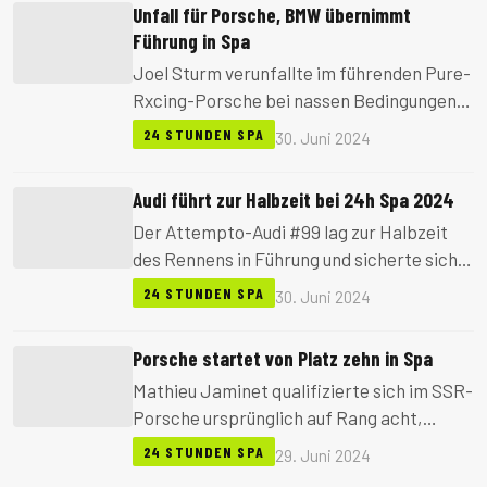
Unfall für Porsche, BMW übernimmt
Führung in Spa
Joel Sturm verunfallte im führenden Pure-
Rxcing-Porsche bei nassen Bedingungen
schwer, blieb aber unverletzt. BMW
24 STUNDEN SPA
30. Juni 2024
übernahm in der Folge die Spitze, während
Mercedes Rückschläge hinnehmen
Audi führt zur Halbzeit bei 24h Spa 2024
musste.
Der Attempto-Audi #99 lag zur Halbzeit
des Rennens in Führung und sicherte sich
damit die Maximalpunktzahl für die GTWC-
24 STUNDEN SPA
30. Juni 2024
Wertung. Wetterbedingte
Strategieentscheidungen prägten die
Porsche startet von Platz zehn in Spa
Nacht.
Mathieu Jaminet qualifizierte sich im SSR-
Porsche ursprünglich auf Rang acht,
wurde aber wegen einer Zeitstrafe auf den
24 STUNDEN SPA
29. Juni 2024
zehnten Startplatz zurückgesetzt. Zwei