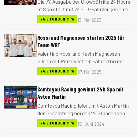
Die 77. Ausgabe der CrowdStrike 24 Hours
of Spa stellt mit 76 GT3-Fahrzeugen einen
neuen Starterrekord im GT-Zeitalter auf.
24 STUNDEN SPA
13. Mai 2025
Neben Top-Teams und Marken sind
zahlreiche prominente Fahrer
Rossi und Magnussen starten 2025 für
angekündigt.
Team WRT
Valentino Rossi und Kevin Magnussen
bilden mit René Rast ein Fahrertrio im
erweiterten Aufgebot von Team WRT für
24 STUNDEN SPA
07. Mai 2025
die 24h Spa 2025. Insgesamt bringt das
Team fünf BMW M4 GT3 EVO an den Start.
Comtoyou Racing gewinnt 24h Spa mit
Aston Martin
Comtoyou Racing feiert mit Aston Martin
den Gesamtsieg bei den 24 Stunden von
Spa 2024. Es ist der erste Triumph der
24 STUNDEN SPA
30. Juni 2024
Marke seit 1948.