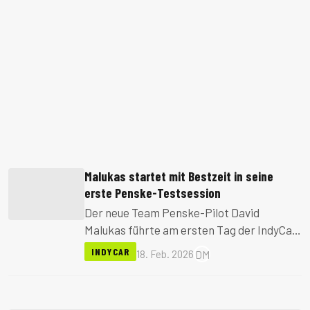
Malukas startet mit Bestzeit in seine
erste Penske-Testsession
Der neue Team Penske-Pilot David
Malukas führte am ersten Tag der IndyCar-
Tests in Phoenix die Zeitenliste an. Der 24-
INDYCAR
18. Feb. 2026
DM
Jährige erzielte eine Rundenzeit von
172,605 mph.