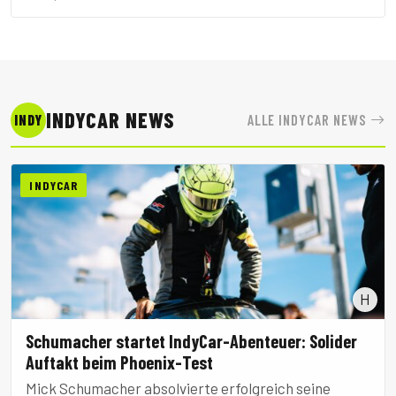
actionreiche 6-Stunden-Rennen von Imola, die
zweite Runde der FIA World Endurance
Championship, gewonnen.
INDYCAR NEWS
ALLE INDYCAR NEWS
INDY
INDYCAR
H
Schumacher startet IndyCar-Abenteuer: Solider
Auftakt beim Phoenix-Test
Mick Schumacher absolvierte erfolgreich seine