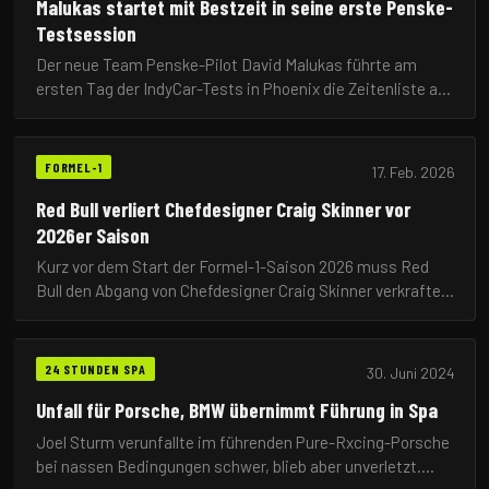
Malukas startet mit Bestzeit in seine erste Penske-
Testsession
Der neue Team Penske-Pilot David Malukas führte am
ersten Tag der IndyCar-Tests in Phoenix die Zeitenliste an.
Der 24-Jährige erzielte eine Rundenzeit von 172,605 mph.
FORMEL-1
17. Feb. 2026
Red Bull verliert Chefdesigner Craig Skinner vor
2026er Saison
Kurz vor dem Start der Formel-1-Saison 2026 muss Red
Bull den Abgang von Chefdesigner Craig Skinner verkraften.
Der langjährige Mitarbeiter war maßgeblich am Erfolg der
Dominanz-Jahre beteiligt.
24 STUNDEN SPA
30. Juni 2024
Unfall für Porsche, BMW übernimmt Führung in Spa
Joel Sturm verunfallte im führenden Pure-Rxcing-Porsche
bei nassen Bedingungen schwer, blieb aber unverletzt.