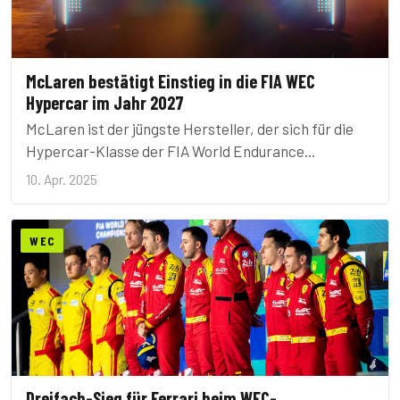
McLaren bestätigt Einstieg in die FIA WEC
Hypercar im Jahr 2027
McLaren ist der jüngste Hersteller, der sich für die
Hypercar-Klasse der FIA World Endurance
Championship entschieden hat. Die britische
10. Apr. 2025
Kultmarke bereitet sich darauf vor, 2027 in den
Wettbewerb einzusteigen.
WEC
Dreifach-Sieg für Ferrari beim WEC-