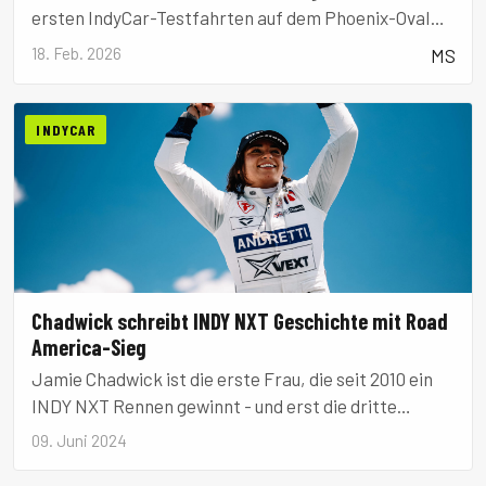
ersten IndyCar-Testfahrten auf dem Phoenix-Oval
und zeigt sich trotz guter Leistungen noch nicht
18. Feb. 2026
MS
vollends zufrieden.
INDYCAR
Chadwick schreibt INDY NXT Geschichte mit Road
America-Sieg
Jamie Chadwick ist die erste Frau, die seit 2010 ein
INDY NXT Rennen gewinnt - und erst die dritte
Fahrerin, die in der INDYCAR-Entwicklungsserie
09. Juni 2024
gewinnt.