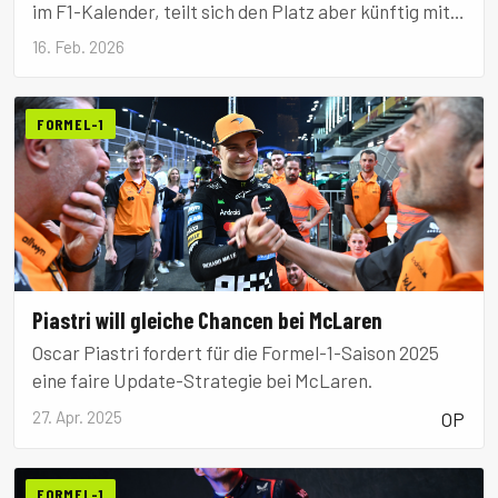
im F1-Kalender, teilt sich den Platz aber künftig mit
Spa-Francorchamps. Das Rennen wird in Barcelona-
16. Feb. 2026
Catalunya Grand Prix umbenannt.
FORMEL-1
Piastri will gleiche Chancen bei McLaren
Oscar Piastri fordert für die Formel-1-Saison 2025
eine faire Update-Strategie bei McLaren.
27. Apr. 2025
OP
FORMEL-1