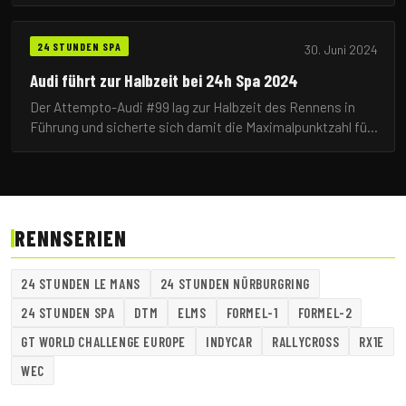
BMW übernahm in der Folge die Spitze, während Mercedes
Rückschläge hinnehmen musste.
24 STUNDEN SPA
30. Juni 2024
Audi führt zur Halbzeit bei 24h Spa 2024
Der Attempto-Audi #99 lag zur Halbzeit des Rennens in
Führung und sicherte sich damit die Maximalpunktzahl für
die GTWC-Wertung. Wetterbedingte
Strategieentscheidungen prägten die Nacht.
RENNSERIEN
24 STUNDEN LE MANS
24 STUNDEN NÜRBURGRING
24 STUNDEN SPA
DTM
ELMS
FORMEL-1
FORMEL-2
GT WORLD CHALLENGE EUROPE
INDYCAR
RALLYCROSS
RX1E
WEC