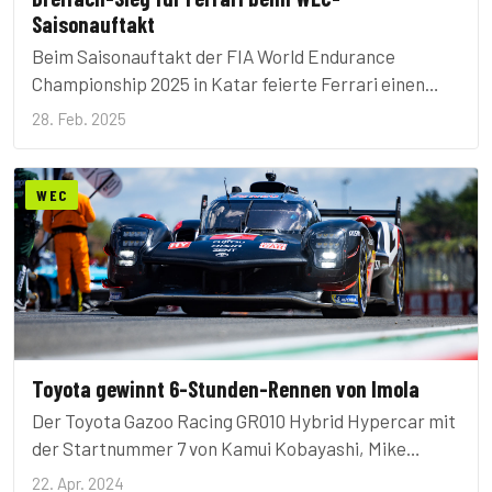
Saisonauftakt
Beim Saisonauftakt der FIA World Endurance
Championship 2025 in Katar feierte Ferrari einen
historischen Dreifachsieg.
28. Feb. 2025
WEC
Toyota gewinnt 6-Stunden-Rennen von Imola
Der Toyota Gazoo Racing GR010 Hybrid Hypercar mit
der Startnummer 7 von Kamui Kobayashi, Mike
Conway und Nyck de Vries hat das dramatische und
22. Apr. 2024