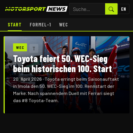
EN
START
FORMEL-1
WEC
WEC
T
Toyota feiert 50. WEC-Sieg
beim historischen 100. Start
20. April 2026
· Toyota erringt beim Saisonauftakt
in Imola den 50. WEC-Sieg im 100. Rennstart der
Marke. Nach spannendem Duell mit Ferrari siegt
das #8 Toyota-Team.