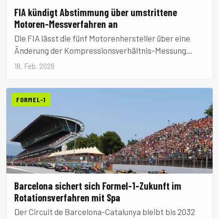
FIA kündigt Abstimmung über umstrittene
Motoren-Messverfahren an
Die FIA lässt die fünf Motorenhersteller über eine
Änderung der Kompressionsverhältnis-Messung
abstimmen, nachdem Mercedes vorgeworfen wird,
18. Feb. 2026
eine Regelungslücke ausgenutzt zu haben.
FORMEL-1
Barcelona sichert sich Formel-1-Zukunft im
Rotationsverfahren mit Spa
Der Circuit de Barcelona-Catalunya bleibt bis 2032