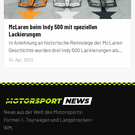
McLaren beim Indy 500 mit speziellen
Lackierungen
In Anlehnung an historische Rennsiege der McLaren
Geschichte wurden drei Indy 500 Lackierungen als
Renderings vorgestellt.
14. Apr. 2023
News aus der Welt des Motorsports:
Formel-1, Tourwagen und Langstrecken-
WM.