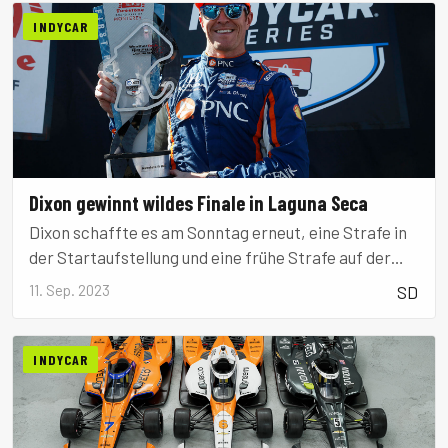
INDYCAR
Dixon gewinnt wildes Finale in Laguna Seca
Dixon schaffte es am Sonntag erneut, eine Strafe in
der Startaufstellung und eine frühe Strafe auf der
Strecke zu überwinden und seine Strategie an
11. Sep. 2023
SD
mehrere Verwarnungen anzupassen, um den
Firestone Grand Prix von Monterey auf dem
WeatherTech Raceway Laguna Seca zu gewinnen,
INDYCAR
der die Saison beendet.