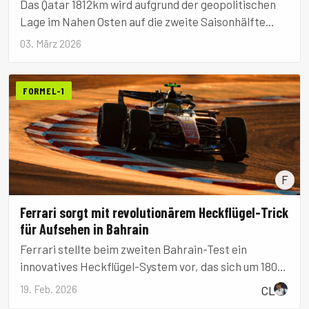
Das Qatar 1812km wird aufgrund der geopolitischen
Lage im Nahen Osten auf die zweite Saisonhälfte
verlegt. Die Langstrecken-WM beginnt nun in Imola.
03. März 2026
FORMEL-1
F
Ferrari sorgt mit revolutionärem Heckflügel-Trick
für Aufsehen in Bahrain
Ferrari stellte beim zweiten Bahrain-Test ein
innovatives Heckflügel-System vor, das sich um 180
Grad drehen kann. Trotz technischer Probleme
19. Feb. 2026
CL
könnte die Entwicklung einen entscheidenden Vorteil