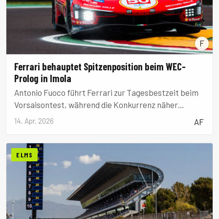
F
Ferrari behauptet Spitzenposition beim WEC-
Prolog in Imola
Antonio Fuoco führt Ferrari zur Tagesbestzeit beim
Vorsaisontest, während die Konkurrenz näher
heranrückt.
14. Apr. 2026
AF
ELMS