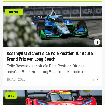
INDYCAR
H
Rosenqvist sichert sich Pole Position für Acura
Grand Prix von Long Beach
Felix Rosenqvist holt die Pole Position für das
IndyCar-Rennen in Long Beach und komplettiert
damit einen perfekten Tag für Meyer Shank Racing
19. Apr. 2026
FR
nach dem IMSA-Sieg.
WEC