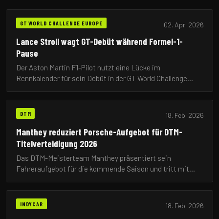
GT WORLD CHALLENGE EUROPE
02. Apr. 2026
Lance Stroll wagt GT-Debüt während Formel-1-
Pause
Der Aston Martin F1-Pilot nutzt eine Lücke im
Rennkalender für sein Debüt in der GT World Challenge
Europe am Circuit Paul Ricard.
DTM
18. Feb. 2026
Manthey reduziert Porsche-Aufgebot für DTM-
Titelverteidigung 2026
Das DTM-Meisterteam Manthey präsentiert sein
Fahreraufgebot für die kommende Saison und tritt mit
weniger Fahrzeugen zur Titelverteidigung an.
INDYCAR
18. Feb. 2026