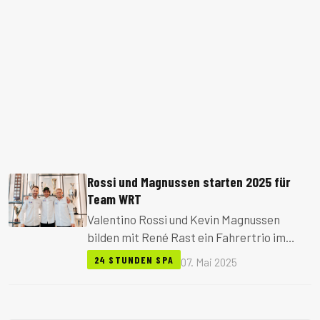
Rossi und Magnussen starten 2025 für
Team WRT
Valentino Rossi und Kevin Magnussen
bilden mit René Rast ein Fahrertrio im
erweiterten Aufgebot von Team WRT für
24 STUNDEN SPA
07. Mai 2025
die 24h Spa 2025. Insgesamt bringt das
Team fünf BMW M4 GT3 EVO an den Start.