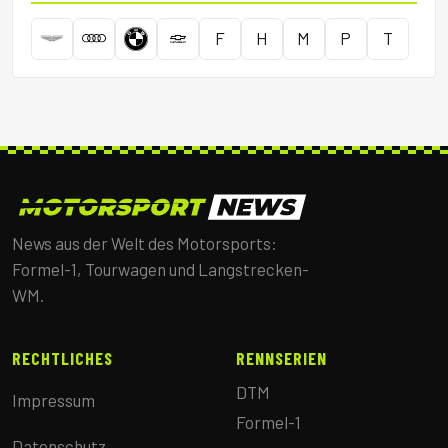
F
H
M
P
T
News aus der Welt des Motorsports:
Formel-1, Tourwagen und Langstrecken-
WM.
RECHTLICHES
RENNSERIEN
DTM
Impressum
Formel-1
Datenschutz