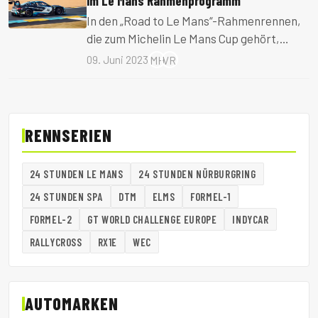
im Le Mans Rahmenprogramm
In den „Road to Le Mans“-Rahmenrennen,
die zum Michelin Le Mans Cup gehört,
gewinnt WRT mit BMW.
09. Juni 2023
MH
VR
RENNSERIEN
24 STUNDEN LE MANS
24 STUNDEN NÜRBURGRING
24 STUNDEN SPA
DTM
ELMS
FORMEL-1
FORMEL-2
GT WORLD CHALLENGE EUROPE
INDYCAR
RALLYCROSS
RX1E
WEC
AUTOMARKEN