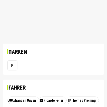
MARKEN
P
FAHRER
AG
Ayhancan Güven
RF
Ricardo Feller
TP
Thomas Preining