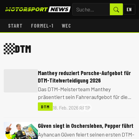
EN
START
FORMEL-1
WEC
DTM
Manthey reduziert Porsche-Aufgebot für
DTM-Titelverteidigung 2026
Das DTM-Meisterteam Manthey
präsentiert sein Fahreraufgebot für die
kommende Saison und tritt mit weniger
DTM
18. Feb. 2026
RF
TP
Fahrzeugen zur Titelverteidigung an.
Güven siegt in Oschersleben, Pepper führt
Ayhancan Güven feiert seinen ersten DTM-