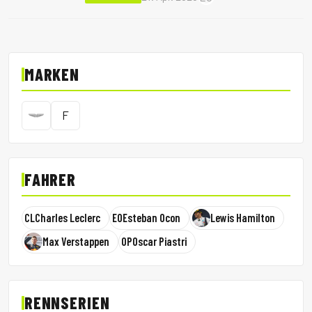
MARKEN
F
FAHRER
CL
Charles Leclerc
EO
Esteban Ocon
Lewis Hamilton
Max Verstappen
OP
Oscar Piastri
RENNSERIEN