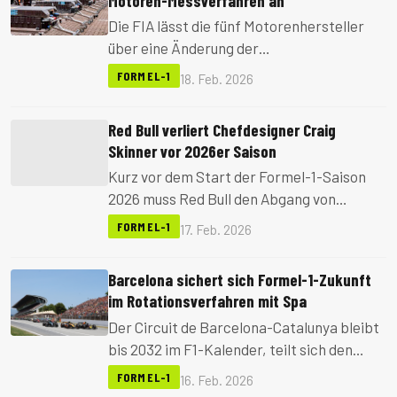
Motoren-Messverfahren an
Die FIA lässt die fünf Motorenhersteller
über eine Änderung der
Kompressionsverhältnis-Messung
FORMEL-1
18. Feb. 2026
abstimmen, nachdem Mercedes
vorgeworfen wird, eine Regelungslücke
Red Bull verliert Chefdesigner Craig
ausgenutzt zu haben.
Skinner vor 2026er Saison
Kurz vor dem Start der Formel-1-Saison
2026 muss Red Bull den Abgang von
Chefdesigner Craig Skinner verkraften.
FORMEL-1
17. Feb. 2026
Der langjährige Mitarbeiter war
maßgeblich am Erfolg der Dominanz-
Barcelona sichert sich Formel-1-Zukunft
Jahre beteiligt.
im Rotationsverfahren mit Spa
Der Circuit de Barcelona-Catalunya bleibt
bis 2032 im F1-Kalender, teilt sich den
Platz aber künftig mit Spa-
FORMEL-1
16. Feb. 2026
Francorchamps. Das Rennen wird in