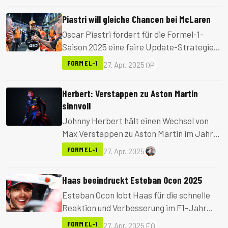
Barcelona-Catalunya Grand Prix
Piastri will gleiche Chancen bei McLaren
umbenannt.
Oscar Piastri fordert für die Formel-1-
Saison 2025 eine faire Update-Strategie
bei McLaren.
FORMEL-1
27. Apr. 2025
OP
Herbert: Verstappen zu Aston Martin
sinnvoll
Johnny Herbert hält einen Wechsel von
Max Verstappen zu Aston Martin im Jahr
2026 für die vernünftigste Option.
FORMEL-1
27. Apr. 2025
Haas beeindruckt Esteban Ocon 2025
Esteban Ocon lobt Haas für die schnelle
Reaktion und Verbesserung im F1-Jahr
2025.
FORMEL-1
27. Apr. 2025
EO