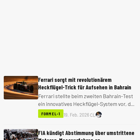
Ferrari sorgt mit revolutionärem
Heckflügel-Trick für Aufsehen in Bahrain
Ferrari stellte beim zweiten Bahrain-Test
ein innovatives Heckflügel-System vor, das
sich um 180 Grad drehen kann. Trotz
FORMEL-1
19. Feb. 2026
CL
technischer Probleme könnte die
Entwicklung einen entscheidenden Vorteil
FIA kündigt Abstimmung über umstrittene
für 2026 bedeuten.