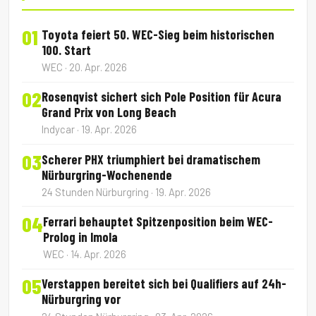
01
Toyota feiert 50. WEC-Sieg beim historischen
100. Start
WEC · 20. Apr. 2026
02
Rosenqvist sichert sich Pole Position für Acura
Grand Prix von Long Beach
Indycar · 19. Apr. 2026
03
Scherer PHX triumphiert bei dramatischem
Nürburgring-Wochenende
24 Stunden Nürburgring · 19. Apr. 2026
04
Ferrari behauptet Spitzenposition beim WEC-
Prolog in Imola
WEC · 14. Apr. 2026
05
Verstappen bereitet sich bei Qualifiers auf 24h-
Nürburgring vor