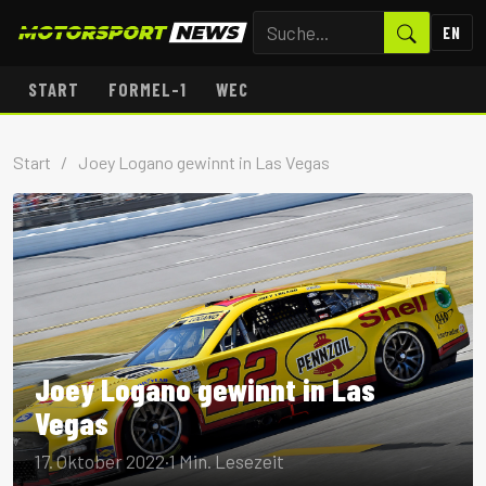
EN
START
FORMEL-1
WEC
Start
/
Joey Logano gewinnt in Las Vegas
Joey Logano gewinnt in Las
Vegas
17. Oktober 2022
·
1 Min. Lesezeit