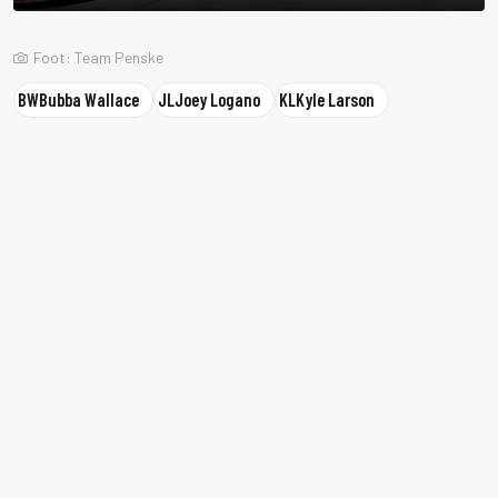
Foot: Team Penske
BW
Bubba Wallace
JL
Joey Logano
KL
Kyle Larson