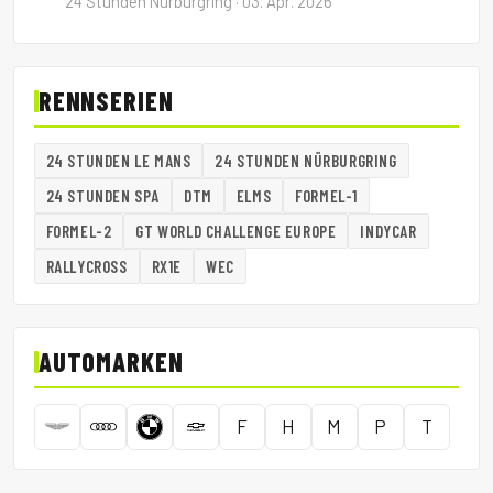
24 Stunden Nürburgring · 03. Apr. 2026
RENNSERIEN
24 STUNDEN LE MANS
24 STUNDEN NÜRBURGRING
24 STUNDEN SPA
DTM
ELMS
FORMEL-1
FORMEL-2
GT WORLD CHALLENGE EUROPE
INDYCAR
RALLYCROSS
RX1E
WEC
AUTOMARKEN
F
H
M
P
T