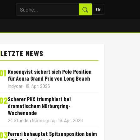
EN
LETZTE NEWS
01
Rosenqvist sichert sich Pole Position
für Acura Grand Prix von Long Beach
Indycar · 19. Apr. 2026
02
Scherer PHX triumphiert bei
dramatischem Nürburgring-
Wochenende
24 Stunden Nürburgring · 19. Apr. 2026
03
Ferrari behauptet Spitzenposition beim