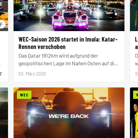
F
WEC-Saison 2026 startet in Imola: Katar-
L
Rennen verschoben
a
Das Qatar 1812km wird aufgrund der
D
nd
geopolitischen Lage im Nahen Osten auf die
w
zweite Saisonhälfte verlegt. Die
a
F
03. März 2026
1
Langstrecken-WM beginnt nun in Imola.
H
n
WEC