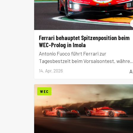
Ferrari behauptet Spitzenposition beim
WEC-Prolog in Imola
Antonio Fuoco führt Ferrari zur
Tagesbestzeit beim Vorsaisontest, währe
die Konkurrenz näher heranrückt.
14. Apr. 2026
A
WEC