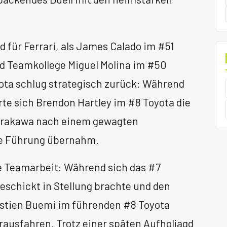
für Ferrari, als James Calado im #51
d Teamkollege Miguel Molina im #50
ota schlug strategisch zurück: Während
te sich Brendon Hartley im #8 Toyota die
Hirakawa nach einem gewagten
ie Führung übernahm.
te Teamarbeit: Während sich das #7
schickt in Stellung brachte und den
astien Buemi im führenden #8 Toyota
ausfahren. Trotz einer späten Aufholjagd