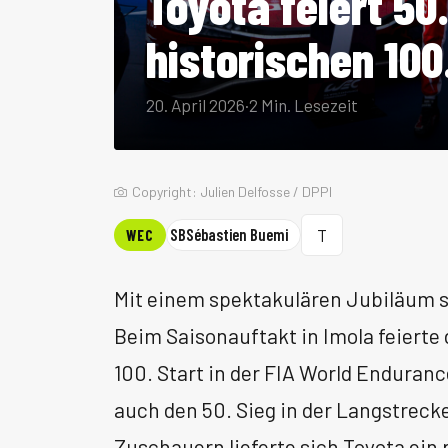
Toyota feiert 5
historischen 100
20. April 2026
·
2 Min. Lesezeit
Copyright: Julien Delfosse / DPPI
T
SB
Sébastien Buemi
WEC
Mit einem spektakulären Jubiläum s
Beim Saisonauftakt in Imola feierte 
100. Start in der FIA World Enduran
auch den 50. Sieg in der Langstreck
Zuschauern lieferte sich Toyota ein