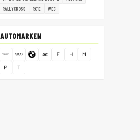
RALLYCROSS
RX1E
WEC
AUTOMARKEN
F
H
M
P
T