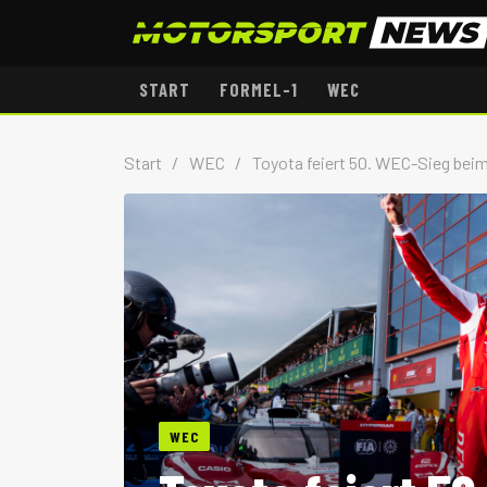
START
FORMEL-1
WEC
Start
/
WEC
/
Toyota feiert 50. WEC-Sieg beim
WEC