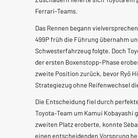
Ferrari-Teams.
Das Rennen begann vielversprechend 
499P früh die Führung übernahm un
Schwesterfahrzeug folgte. Doch Toy
der ersten Boxenstopp-Phase erober
zweite Position zurück, bevor Ryō 
Strategiezug ohne Reifenwechsel d
Die Entscheidung fiel durch perfek
Toyota-Team um Kamui Kobayashi ge
zweiten Platz eroberte, konnte Séb
einen entscheidenden Vorsprung her