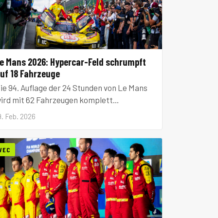
e Mans 2026: Hypercar-Feld schrumpft
uf 18 Fahrzeuge
ie 94. Auflage der 24 Stunden von Le Mans
ird mit 62 Fahrzeugen komplett
usgebucht sein, doch die Königsklasse
9. Feb. 2026
ypercar verzeichnet einen Rückgang auf
ur noch 18 Starter.
WEC