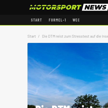
START
FORMEL-1
WEC
Start
/
Die DTM reist zum Stresstest auf die Inse