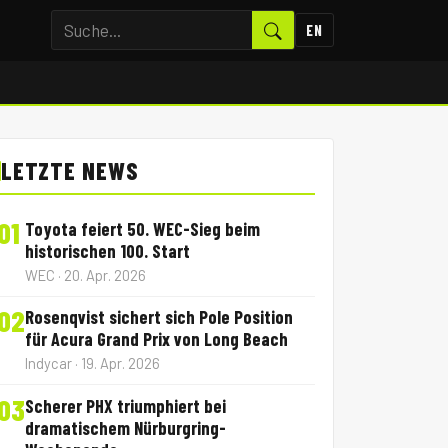
EN
LETZTE NEWS
01
Toyota feiert 50. WEC-Sieg beim
historischen 100. Start
WEC · 20. Apr. 2026
02
Rosenqvist sichert sich Pole Position
für Acura Grand Prix von Long Beach
Indycar · 19. Apr. 2026
03
Scherer PHX triumphiert bei
dramatischem Nürburgring-