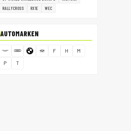
RALLYCROSS
RX1E
WEC
AUTOMARKEN
F
H
M
P
T