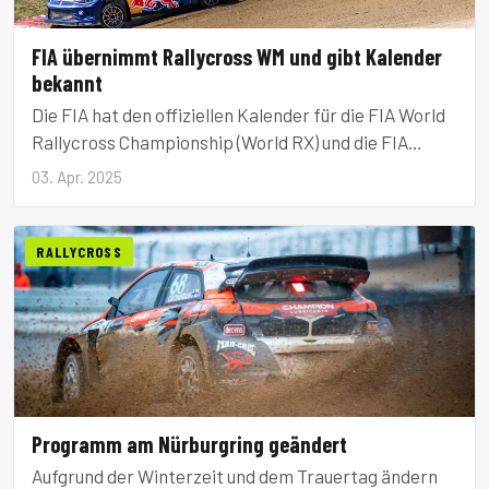
FIA übernimmt Rallycross WM und gibt Kalender
bekannt
Die FIA hat den offiziellen Kalender für die FIA World
Rallycross Championship (World RX) und die FIA
European Rallycross Championship (Euro RX) für die
03. Apr. 2025
Saison 2025 veröffentlicht.
RALLYCROSS
Programm am Nürburgring geändert
Aufgrund der Winterzeit und dem Trauertag ändern