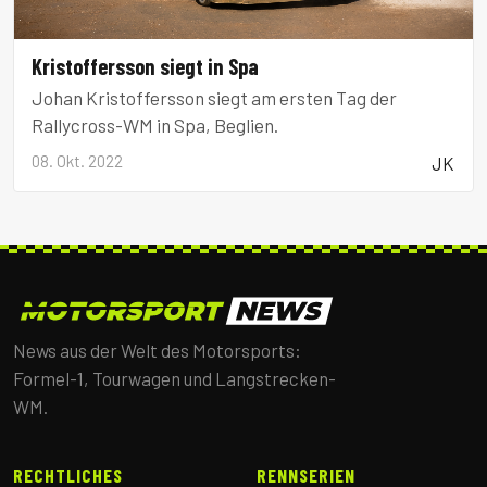
Kristoffersson siegt in Spa
Johan Kristoffersson siegt am ersten Tag der
Rallycross-WM in Spa, Beglien.
08. Okt. 2022
JK
News aus der Welt des Motorsports:
Formel-1, Tourwagen und Langstrecken-
WM.
RECHTLICHES
RENNSERIEN