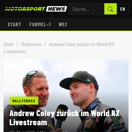
EN
START
FORMEL-1
WEC
Start
/
Rallycross
/
Andrew Coley zurück im World RX
Livestream
RALLYCROSS
Andrew Coley zurück im World RX
Livestream