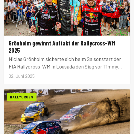
Grönholm gewinnt Auftakt der Rallycross-WM
2025
Niclas Grönholm sicherte sich beim Saisonstart der
FIA Rallycross-WM in Lousada den Sieg vor Timmy
Hansen und Ole Christian Veiby. Über 10.000
02. Juni 2025
Zuschauer verfolgten das Auftaktrennen.
RALLYCROSS