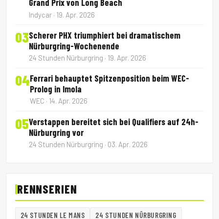
Grand Prix von Long Beach
Indycar · 19. Apr. 2026
03
Scherer PHX triumphiert bei dramatischem
Nürburgring-Wochenende
24 Stunden Nürburgring · 19. Apr. 2026
04
Ferrari behauptet Spitzenposition beim WEC-
Prolog in Imola
WEC · 14. Apr. 2026
05
Verstappen bereitet sich bei Qualifiers auf 24h-
Nürburgring vor
24 Stunden Nürburgring · 03. Apr. 2026
RENNSERIEN
24 STUNDEN LE MANS
24 STUNDEN NÜRBURGRING