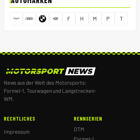
AUTOMARKEN
F
H
M
P
T
News aus der Welt des Motorsports:
Formel-1, Tourwagen und Langstrecken-
WM.
RECHTLICHES
RENNSERIEN
DTM
Impressum
Formel-1