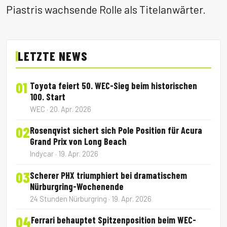
Piastris wachsende Rolle als Titelanwärter.
LETZTE NEWS
01
Toyota feiert 50. WEC-Sieg beim historischen
100. Start
WEC · 20. Apr. 2026
02
Rosenqvist sichert sich Pole Position für Acura
Grand Prix von Long Beach
Indycar · 19. Apr. 2026
03
Scherer PHX triumphiert bei dramatischem
Nürburgring-Wochenende
24 Stunden Nürburgring · 19. Apr. 2026
04
Ferrari behauptet Spitzenposition beim WEC-