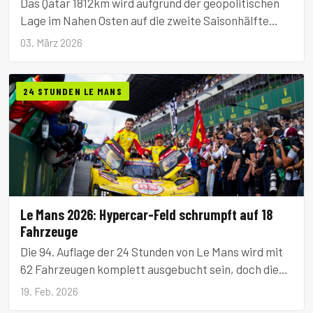
Das Qatar 1812km wird aufgrund der geopolitischen
Lage im Nahen Osten auf die zweite Saisonhälfte
verlegt. Die Langstrecken-WM beginnt nun in Imola.
03. März 2026
24 STUNDEN LE MANS
Le Mans 2026: Hypercar-Feld schrumpft auf 18
Fahrzeuge
Die 94. Auflage der 24 Stunden von Le Mans wird mit
62 Fahrzeugen komplett ausgebucht sein, doch die
Königsklasse Hypercar verzeichnet einen Rückgang
19. Feb. 2026
auf nur noch 18 Starter.