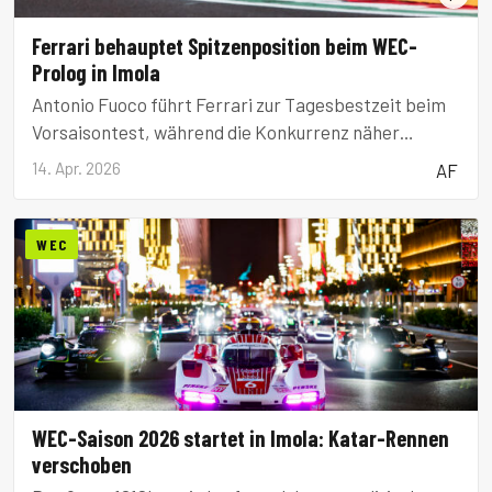
Ferrari behauptet Spitzenposition beim WEC-
Prolog in Imola
Antonio Fuoco führt Ferrari zur Tagesbestzeit beim
Vorsaisontest, während die Konkurrenz näher
heranrückt.
14. Apr. 2026
AF
WEC
WEC-Saison 2026 startet in Imola: Katar-Rennen
verschoben