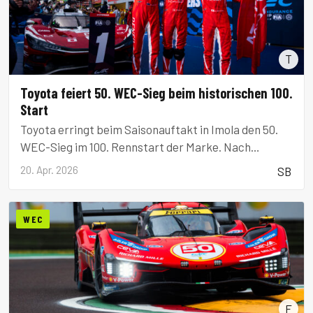
T
Toyota feiert 50. WEC-Sieg beim historischen 100.
Start
Toyota erringt beim Saisonauftakt in Imola den 50.
WEC-Sieg im 100. Rennstart der Marke. Nach
spannendem Duell mit Ferrari siegt das #8 Toyota-
20. Apr. 2026
SB
Team.
WEC
F