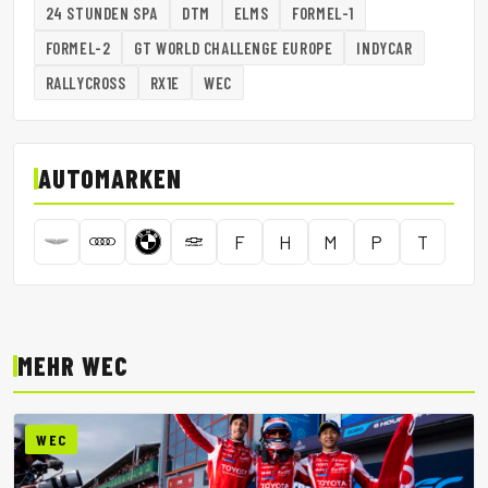
24 STUNDEN SPA
DTM
ELMS
FORMEL-1
FORMEL-2
GT WORLD CHALLENGE EUROPE
INDYCAR
RALLYCROSS
RX1E
WEC
AUTOMARKEN
F
H
M
P
T
MEHR WEC
WEC