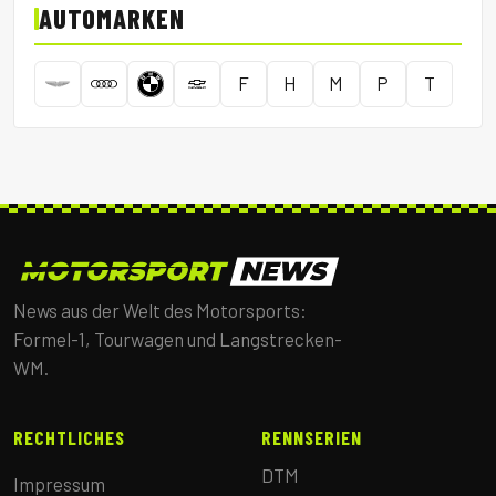
AUTOMARKEN
F
H
M
P
T
News aus der Welt des Motorsports:
Formel-1, Tourwagen und Langstrecken-
WM.
RECHTLICHES
RENNSERIEN
DTM
Impressum