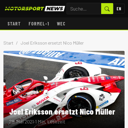
EN
START
FORMEL-1
WEC
Start
/
Joel Eriksson ersetzt Nico Müller
Joel Eriksson ersetzt Nico Müller
28. Mai 2021
·
1 Min. Lesezeit