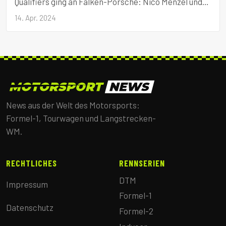
Qualifiers ging an Falken-Porsche: Nico Menzel und
Martin Ragginger holten am Sonntag mit dem
14. Apr. 2024
Porsche 911 GT3-R den zweiten Sieg.
News aus der Welt des Motorsports:
Formel-1, Tourwagen und Langstrecken-
WM.
RECHTLICHES
RENNSERIEN
DTM
Impressum
Formel-1
Datenschutz
Formel-2