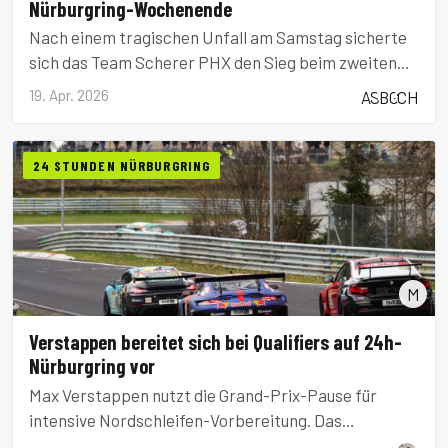
Nürburgring-Wochenende
Nach einem tragischen Unfall am Samstag sicherte
sich das Team Scherer PHX den Sieg beim zweiten
Rennen der ADAC 24h Nürburgring Qualifiers.
19. Apr. 2026
AS
BG
CH
24 STUNDEN NÜRBURGRING
M
Verstappen bereitet sich bei Qualifiers auf 24h-
Nürburgring vor
Max Verstappen nutzt die Grand-Prix-Pause für
intensive Nordschleifen-Vorbereitung. Das
Starterfeld verspricht hochkarätige Konkurrenz mit