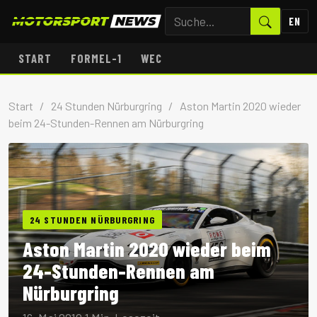
EN
START
FORMEL-1
WEC
Start
/
24 Stunden Nürburgring
/
Aston Martin 2020 wieder
beim 24-Stunden-Rennen am Nürburgring
24 STUNDEN NÜRBURGRING
Aston Martin 2020 wieder beim
24-Stunden-Rennen am
Nürburgring