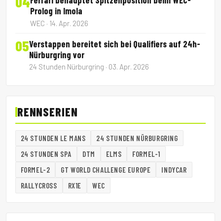
04
Ferrari behauptet Spitzenposition beim WEC-
Prolog in Imola
WEC · 14. Apr. 2026
05
Verstappen bereitet sich bei Qualifiers auf 24h-
Nürburgring vor
24 Stunden Nürburgring · 03. Apr. 2026
RENNSERIEN
24 STUNDEN LE MANS
24 STUNDEN NÜRBURGRING
24 STUNDEN SPA
DTM
ELMS
FORMEL-1
FORMEL-2
GT WORLD CHALLENGE EUROPE
INDYCAR
RALLYCROSS
RX1E
WEC