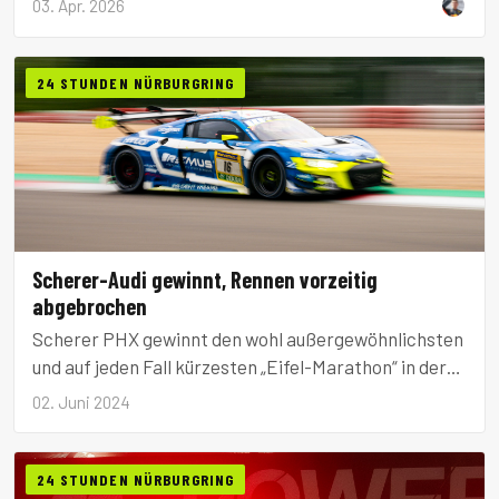
03. Apr. 2026
neun Herstellern.
24 STUNDEN NÜRBURGRING
Scherer-Audi gewinnt, Rennen vorzeitig
abgebrochen
Scherer PHX gewinnt den wohl außergewöhnlichsten
und auf jeden Fall kürzesten „Eifel-Marathon“ in der
langen Geschichte der ADAC RAVENOL 24h
02. Juni 2024
Nürburgring und schließt mit dem siebten
Gesamtsieg zum Meuspather Nachbarn und
Rekordgewinner Manthey auf.
24 STUNDEN NÜRBURGRING