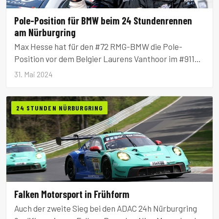
Pole-Position für BMW beim 24 Stundenrennen
am Nürburgring
Max Hesse hat für den #72 RMG-BMW die Pole-
Position vor dem Belgier Laurens Vanthoor im #911
Manthey-Porsche geolt.
31. Mai 2024
24 STUNDEN NÜRBURGRING
Falken Motorsport in Frühform
Auch der zweite Sieg bei den ADAC 24h Nürburgring