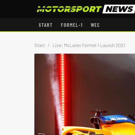
START
FORMEL-1
WEC
Start
/
Live: McLaren Formel-1 Launch 2021