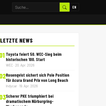
EN
LETZTE NEWS
01
Toyota feiert 50. WEC-Sieg beim
historischen 100. Start
WEC · 20. Apr. 2026
02
Rosenqvist sichert sich Pole Position
für Acura Grand Prix von Long Beach
Indycar · 19. Apr. 2026
03
Scherer PHX triumphiert bei
dramatischem Nürburgring-