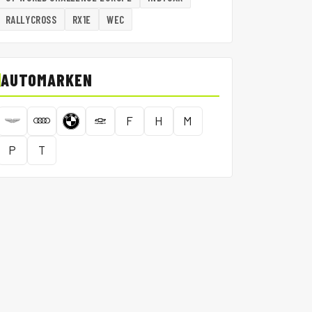
RALLYCROSS
RX1E
WEC
AUTOMARKEN
F
H
M
P
T