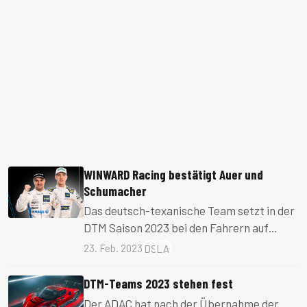
WINWARD Racing bestätigt Auer und
Schumacher
Das deutsch-texanische Team setzt in der
DTM Saison 2023 bei den Fahrern auf
Kontinuität.
23. Feb. 2023
DS
LA
DTM-Teams 2023 stehen fest
Der ADAC hat nach der Übernahme der