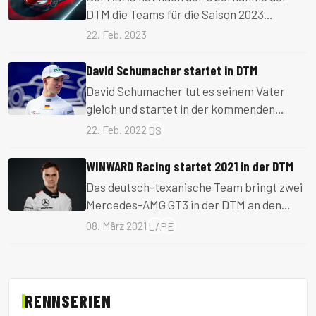
DTM die Teams für die Saison 2023
verkündet.
22. Feb. 2023
David Schumacher startet in DTM
David Schumacher tut es seinem Vater
gleich und startet in der kommenden
Saison in der DTM.
22. Feb. 2022
DS
WINWARD Racing startet 2021 in der DTM
Das deutsch-texanische Team bringt zwei
Mercedes-AMG GT3 in der DTM an den
Start.
08. März 2021
LA
PE
RENNSERIEN