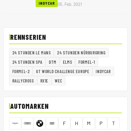
als Motoren-Hersteller signalisierte, ist
INDYCAR
05. Feb. 2021
der Flirt wohl wieder beendet.
RENNSERIEN
24 STUNDEN LE MANS
24 STUNDEN NÜRBURGRING
24 STUNDEN SPA
DTM
ELMS
FORMEL-1
FORMEL-2
GT WORLD CHALLENGE EUROPE
INDYCAR
RALLYCROSS
RX1E
WEC
AUTOMARKEN
F
H
M
P
T