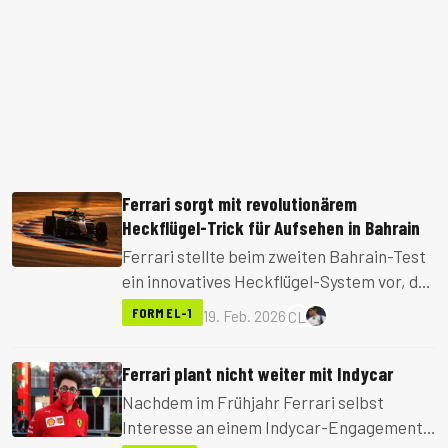
Ferrari sorgt mit revolutionärem
Heckflügel-Trick für Aufsehen in Bahrain
Ferrari stellte beim zweiten Bahrain-Test
ein innovatives Heckflügel-System vor, das
sich um 180 Grad drehen kann. Trotz
FORMEL-1
19. Feb. 2026
CL
technischer Probleme könnte die
Entwicklung einen entscheidenden Vorteil
Ferrari plant nicht weiter mit Indycar
für 2026 bedeuten.
Nachdem im Frühjahr Ferrari selbst
Interesse an einem Indycar-Engagement