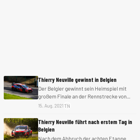
Thierry Neuville gewinnt in Belgien
Der Belgier gewinnt sein Heimspiel mit
großem Finale an der Rennstrecke von
Spa.
15. Aug. 2021
TN
Thierry Neuville führt nach erstem Tag in
Belgien
Nach dem Abbruch der achten Etappe