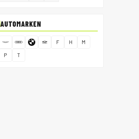
AUTOMARKEN
F
H
M
P
T