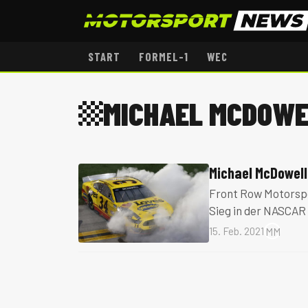
START
FORMEL-1
WEC
MICHAEL MCDOWE
Michael McDowell
Front Row Motorspo
Sieg in der NASCAR 
15. Feb. 2021
MM