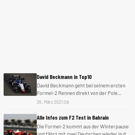
David Beckmann in Top10
David Beckmann geht bei seinem ersten
Formel-2 Rennen direkt von der Pole
Position ins Rennen.
26. März 2021
DB
Alle Infos zum F2 Test in Bahrain
Die Formel-2 kommt aus der Winterpause
und fährt mit zwei Deutschen wieder in der