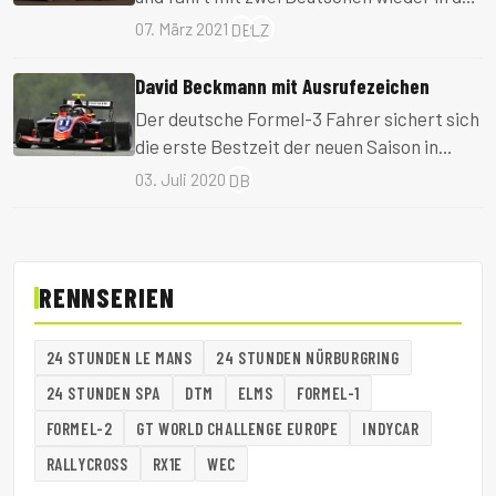
Wüste.
07. März 2021
DB
LZ
David Beckmann mit Ausrufezeichen
Der deutsche Formel-3 Fahrer sichert sich
die erste Bestzeit der neuen Saison in
Österreich.
03. Juli 2020
DB
RENNSERIEN
24 STUNDEN LE MANS
24 STUNDEN NÜRBURGRING
24 STUNDEN SPA
DTM
ELMS
FORMEL-1
FORMEL-2
GT WORLD CHALLENGE EUROPE
INDYCAR
RALLYCROSS
RX1E
WEC