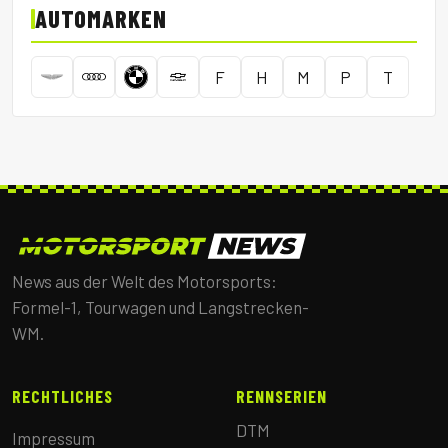
AUTOMARKEN
F
H
M
P
T
News aus der Welt des Motorsports:
Formel-1, Tourwagen und Langstrecken-
WM.
RECHTLICHES
RENNSERIEN
DTM
Impressum