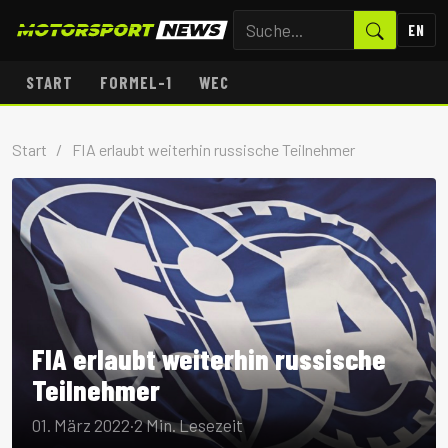
EN
START
FORMEL-1
WEC
Start
/
FIA erlaubt weiterhin russische Teilnehmer
FIA erlaubt weiterhin russische
Teilnehmer
01. März 2022
·
2 Min. Lesezeit